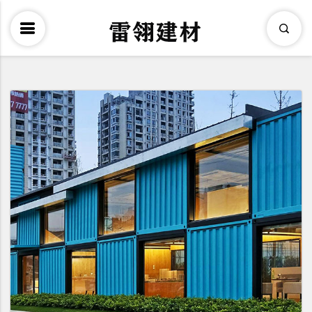
×
Search