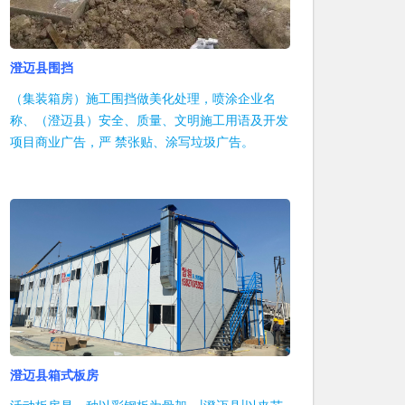
澄迈县围挡
（集装箱房）施工围挡做美化处理，喷涂企业名
称、（澄迈县）安全、质量、文明施工用语及开发
项目商业广告，严 禁张贴、涂写垃圾广告。
澄迈县箱式板房