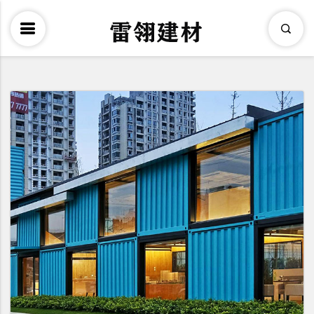
×
Search