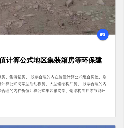
值计算公式
地区
集装箱房
等环保建
板房、集装箱房、 股票合理的内在价值计算公式组合房屋、别
值计算公式岗亭型活动板房、大型钢结构厂房、 股票合理的内
票合理的内在价值计算公式集装箱岗亭、钢结构围挡等节能环