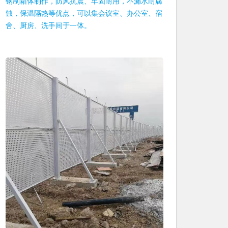
钢制箱体制作，防风抗震、牢固耐用，不漏水耐腐
蚀，保温隔热等优点，可以集会议室、办公室、宿
舍、厨房、洗手间于一体。