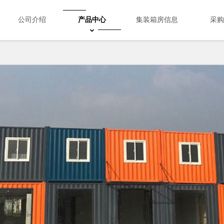
公司介绍
产品中心
集装箱房信息
采购
股票合理的内在价值计算公式创意集装箱房
股票合理的内在价值计算公式打包箱和拼装箱
股票合理的内在价值计算公式活动板间房
股票合理的内在价值计算公式集装箱岗亭
股票合理的内在价值计算公式冲孔板围栏
Search