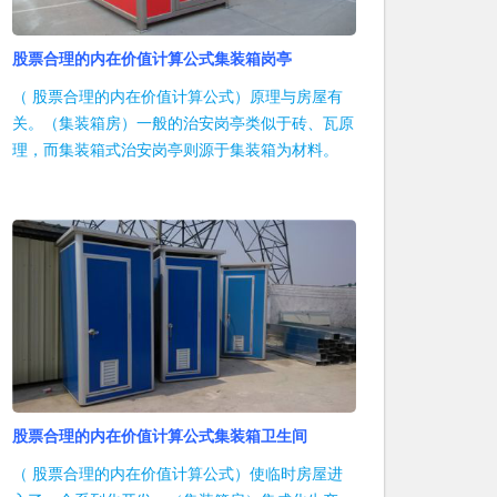
股票合理的内在价值计算公式集装箱岗亭
（ 股票合理的内在价值计算公式）原理与房屋有
关。（集装箱房）一般的治安岗亭类似于砖、瓦原
理，而集装箱式治安岗亭则源于集装箱为材料。
股票合理的内在价值计算公式集装箱卫生间
（ 股票合理的内在价值计算公式）使临时房屋进