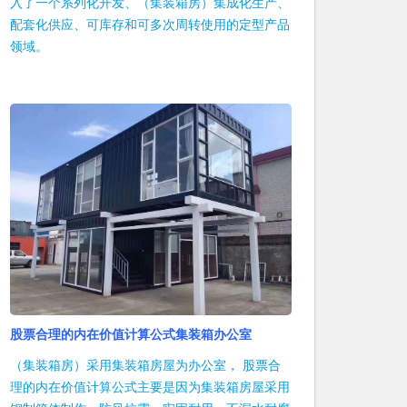
入了一个系列化开发、（集装箱房）集成化生产、
配套化供应、可库存和可多次周转使用的定型产品
领域。
股票合理的内在价值计算公式集装箱办公室
（集装箱房）采用集装箱房屋为办公室， 股票合
理的内在价值计算公式主要是因为集装箱房屋采用