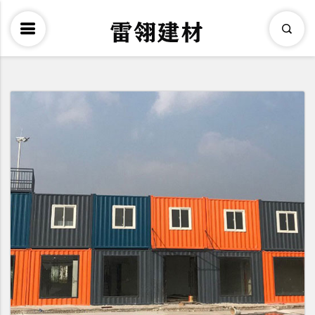
×
Search