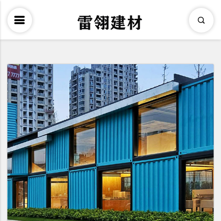
×
Search