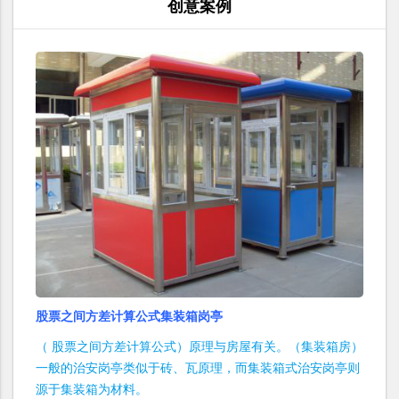
创意案例
股票之间方差计算公式集装箱岗亭
（ 股票之间方差计算公式）原理与房屋有关。（集装箱房）
一般的治安岗亭类似于砖、瓦原理，而集装箱式治安岗亭则
源于集装箱为材料。