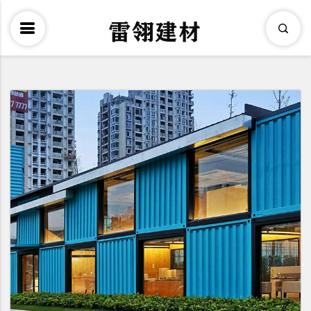
×
Search