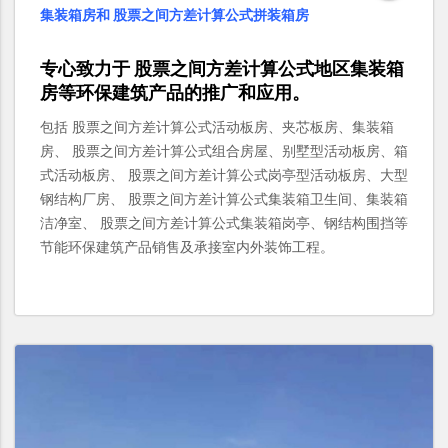
集装箱房和 股票之间方差计算公式拼装箱房
专心致力于
股票之间方差计算公式
地区
集装箱
房
等环保建筑产品的推广和应用。
包括 股票之间方差计算公式活动板房、夹芯板房、集装箱
房、 股票之间方差计算公式组合房屋、别墅型活动板房、箱
式活动板房、 股票之间方差计算公式岗亭型活动板房、大型
钢结构厂房、 股票之间方差计算公式集装箱卫生间、集装箱
洁净室、 股票之间方差计算公式集装箱岗亭、钢结构围挡等
节能环保建筑产品销售及承接室内外装饰工程。