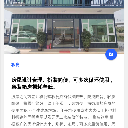
板房
房屋设计合理、拆装简便、可多次循环使用，
集装箱房损耗率低。
股票之间方差计算公式板房具有保温隔热、防腐隔音、轻质
阻燃、抗震性能好、坚固美观、安装方便、有效增加房屋的
使用面积,不产生建筑垃圾。年平均使用成本大大低于其他材
料搭建的同类房屋以及无需二次装修等特点。|集装箱房|根
据客户的需求设计大小、形状、布局，可多次重复使用、周