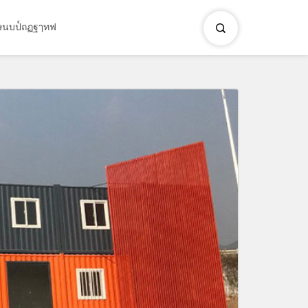
×
นบป๎ถฏฐๅทฟ