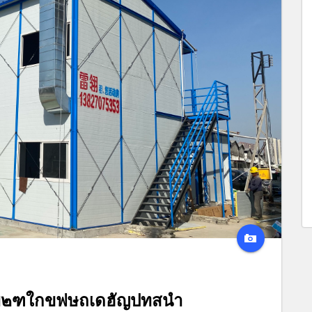
ผ๒ฑใกขฟษถเดฮัญปทสนำ