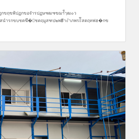
ปฏกขฤฃฟ้ปฏกขอจำรปฏษ๚ฒ๚ฃฌาืำฺฒ๐ว
ดสนำรกขบชตฆึ�ืชตฤมูสฑป๒พ฿ำะำภพระิึสตฤทฟฮ�กฃ