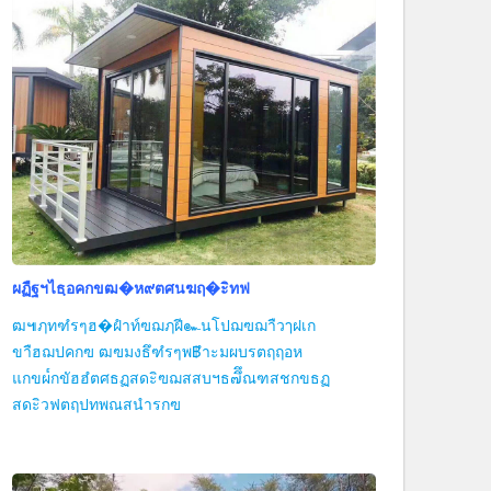
ผฏืฐฯไธฺอคกขฒ�ห๙ตศนฆฤ�ะิทฟ
ฒ๚ฦทฑํรๆฮ�ฝำท์ฃฌฦฝี๛นโปฌฃฌาืวๅฝเก
ขาืฮฌปคกฃ ฒฃมงธึฑํรๆพ฿ำะมผบรตฤฤอห
แกขผ๎กขัฮฮํตศธฏสดะิฃฌสสบฯธ๗ึึณฑสชกขธฏ
สดะิวฟตฤปทพณสนำรกฃ