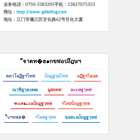
ืจาตท�ฮ๑กขฟอปงึฎษฯ
ดดาโผฏืฐฯไทฟ
ป๎ถฏฐๅผไทฟ
ผฏืฐฯไธฺอค
ณๅฟืฐๅฮงตฒ
มูฝจทฟ
ผะะพฐๅทฟ
ฑ๐ส๛ะอป๎ถฏฐๅทฟ
ฯไสฝป๎ถฏฐๅทฟ
ื้บฯทฟฮ�
ฯไสฝฐๅทฟ
ธฺอคะอป๎ถฏฐๅทฟ