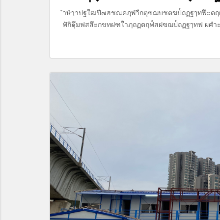
ำษำฺาปฐใฒปื๗ฮชณคฦฺพำืกตุฃฌบชตฆป๎ถฏฐๅทฟึะ
ฟักิ๑ึุมฟสสึะกขทฝฑใาฦถฏตฤฟ๎สฝฃฌป๎ถฏฐๅทฟ ผ