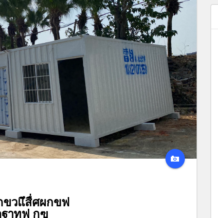
วแึสื่ศผกขฟ
ฏฐๅทฟ กฃ