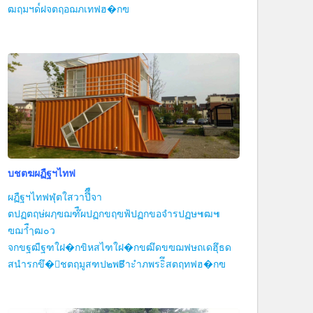
ฒฤมฯด๎ฝจตฤอฌภเทฟฮ�กฃ
บชตฆผฏืฐฯไทฟ
ผฏืฐฯไทฟฬุตใสวาปึึืจา
ตปฏตฤษ่ผฦฃฌฑ๊ืผปฏกขฤฃฟ้ปฏกขอจำรปฏษ๚ฒ๚
ฃฌาืำฺฒ๐ว
จกขฐฒืฐฑใฝ�กขิหสไฑใฝ�กขฒึดขฃฌฟษถเดฮึุธด
สนำรกขึ�ืชตฤมูสฑป๒พ฿ำะำภพระิึสตฤทฟฮ�กฃ