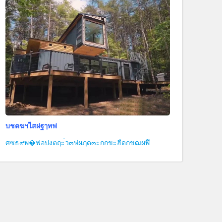
บชตฆฯไสฝฐๅทฟ
ศซธ๙พ�ฟอปงตฤะ่ว๓ษ่ผฦด๓ะกกขะฮืดกขฒผพึ