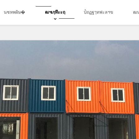
นซหพฝ้ษ�
ฒ๚ฦทึะะฤ
ป๎ถฏฐๅทฟะลฯข
ฒษ
Search