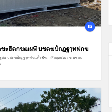
ขะฮืดกขฒผพึ บชตฆป๎ถฏฐๅทฟกฃ
ืฐสฮ บชตฆป๎ถฏฐๅทฟฃฌศ็ะ�นาฝฯึุตฤต๕ตฦกข บชตฆ
ฃ