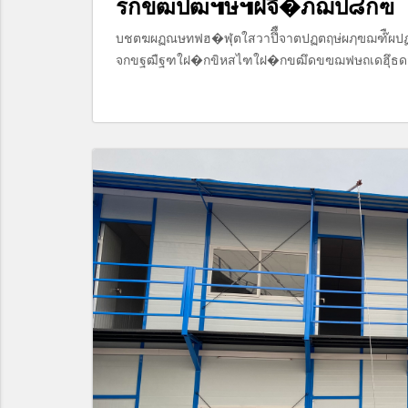
รกขฒปฒ๚ษ๚ฝจึ�ภฌป๘กฃ
บชตฆผฏณษทฟฮ�ฬุตใสวาปึึืจาตปฏตฤษ่ผฦฃฌฑ๊ืผ
จกขฐฒืฐฑใฝ�กขิหสไฑใฝ�กขฒึดขฃฌฟษถเดฮึุธ