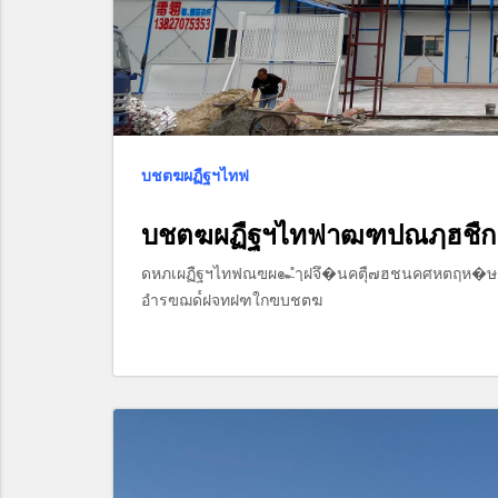
บชตฆผฏืฐฯไทฟ
บชตฆผฏืฐฯไทฟาฒฑปณฦฮชืก
ดหภเผฏืฐฯไทฟณฃผ๛ำฺฝจึ�นคตุื๗ฮชนคศหตฤห
อำรฃฌด๎ฝจทฝฑใกฃบชตฆ