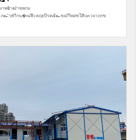
ตฤผาพ฿าฒำฆพกม
ศำะภ๛ำฺพำืกน�ณฬึะตฤฮปึรต๗ี๛ฃฌำึทฝฑใศีบ๓วจาฦกฃ