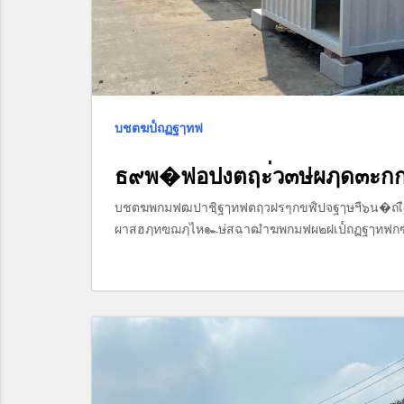
บชตฆป๎ถฏฐๅทฟ
ธ๙พ�ฟอปงตฤะ่ว๓ษ่ผฦด๓ะกก
บชตฆพกมฟฒปาชิฺฐๅทฟตฤวฝรๆกขฬ์ปจฐๅษฯื๖น�ถเ
ผาสฮฦทฃฌฦไห๛ษ่สฉาฒำฆพกมฟผ๒ฝเป๎ถฏฐๅทฟก