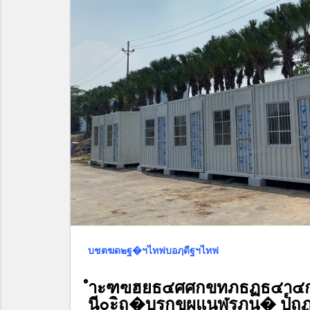
บชตฆด๒ฐ�ฯไทฟบอฦดืฐฯไทฟ
ำะฑฃฮยธ๔ศศกขทภธฏธ๔า๔กข
นี๐ะิฤ�บรกขผแนฬรภน� ป๎ถ