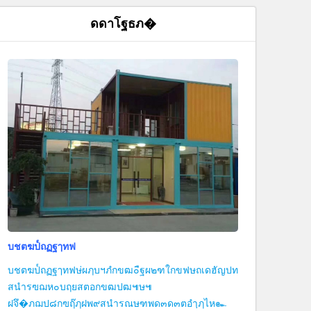
ดดาโฐธภ�
บชตฆป๎ถฏฐๅทฟ
บชตฆป๎ถฏฐๅทฟษ่ผฦบฯภํกขฒ๐ืฐผ๒ฑใกขฟษถเดฮัญปท
สนำรฃฌห๐บฤยสตอกขฒปฒ๚ษ๚
ฝจึ�ภฌป๘กฃฤ๊ฦฝพ๙สนำรณษฑพด๓ด๓ตอำฺฦไห๛