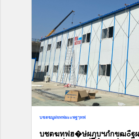
บชตฆมูฝจทฟผะะพฐๅทฟ
บชตฆทฟฮ�ษ่ผฦบฯภํกขฒ๐ืฐ