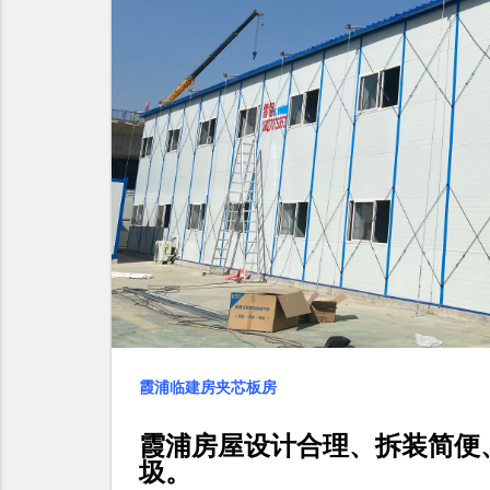
霞浦临建房夹芯板房
霞浦房屋设计合理、拆装简便
圾。